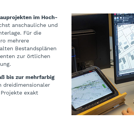
Bauprojekten im Hoch-
chst anschauliche und
terlage. Für die
üro mehrere
n alten Bestandsplänen
nten zur örtlichen
gung.
 bis zur mehrfarbig
in dreidimensionaler
 Projekte exakt