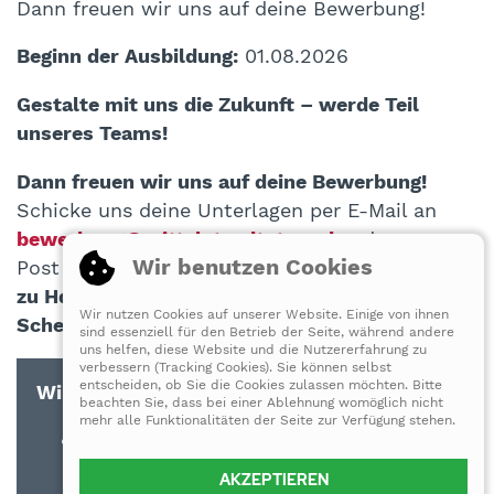
Dann freuen wir uns auf deine Bewerbung!
Beginn der Ausbildung:
01.08.2026
Gestalte mit uns die Zukunft – werde Teil
unseres Teams!
Dann freuen wir uns auf deine Bewerbung!
Schicke uns deine Unterlagen per E-Mail an
bewerbung@mittelstaedt-trau.de
oder per
Wir benutzen Cookies
Post an
Vermessungsbüro Mittelstädt & Trau,
zu Hd. Herr Trau, Vareler Weg 24, 27383
Wir nutzen Cookies auf unserer Website. Einige von ihnen
Scheeßel.
sind essenziell für den Betrieb der Seite, während andere
uns helfen, diese Website und die Nutzererfahrung zu
verbessern (Tracking Cookies). Sie können selbst
entscheiden, ob Sie die Cookies zulassen möchten. Bitte
Wir bilden aus
beachten Sie, dass bei einer Ablehnung womöglich nicht
mehr alle Funktionalitäten der Seite zur Verfügung stehen.
zur/zum Vermessungstechniker*in
(ab August 2026)
AKZEPTIEREN