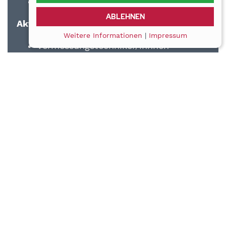
Praktikumsplätze zu vergeben
ABLEHNEN
Aktuelle Stellenangebote
Weitere Informationen
|
Impressum
Vermessungstechniker/innnen
Vermessungsingenieur/innen
Wir freuen uns auch über deine
Initiativbewerbung.